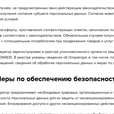
В случаях, не предусмотренных явно действующим законодательство
получения согласия субъекта персональных данных. Согласие мож
ия условий
ра-оферты, проставления соответствующих отметок, заполнения по
в соответствии с законодательством. Обязательным случаем получ
т с потенциальным потребителем при продвижении товаров и услуг
Оператор зарегистрирован в реестре уполномоченного органа по за
066830. В реестре указаны сведения об Операторе, в том числе: 
ращений, сведения об обработке персональных данных и мерах по
Меры по обеспечению безопаснос
ператор предпринимает необходимые правовые, организационные и
сности персональных данных для их защиты от несанкционированного
ния, блокирования доступа и других несанкционированных действий.