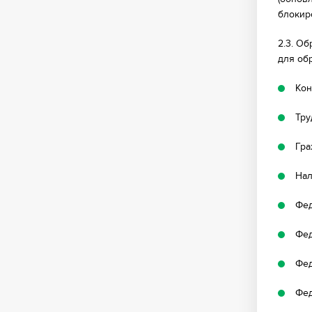
блокир
2.3. О
для об
Кон
Тру
Гра
Нал
Фед
Фед
Фед
Фед