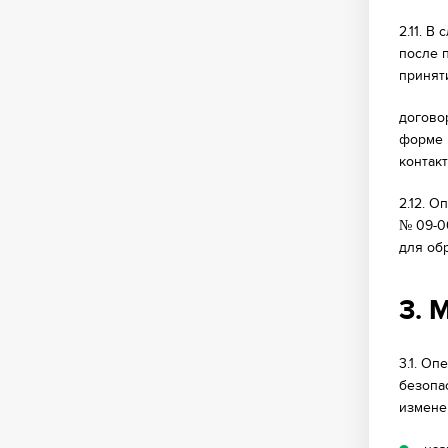
2.11. 
после 
принят
догово
форме 
контак
2.12. 
№ 09-0
для об
3. 
3.1. О
безопа
измене