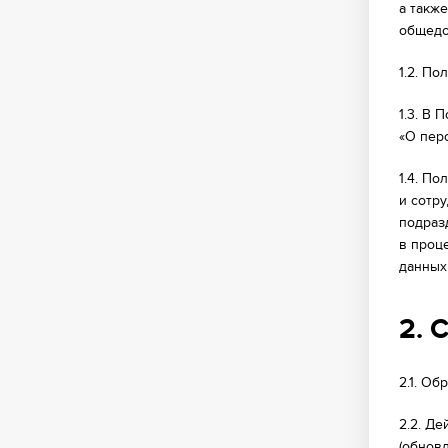
а такж
общедо
1.2. П
1.3. В
«О пер
1.4. П
и сотр
подраз
в проц
данных
2. 
2.1. О
2.2. Д
(обнов