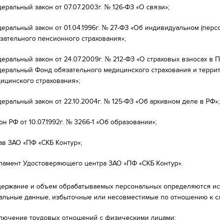
еральный закон от 07.07.2003г. № 126-ФЗ «О связи»;
еральный закон от 01.04.1996г. № 27-ФЗ «Об индивидуальном (пер
зательного пенсионного страхования»;
еральный закон от 24.07.2009г. № 212-ФЗ «О страховых взносах в
еральный Фонд обязательного медицинского страхования и терри
ицинского страхования»;
еральный закон от 22.10.2004г. № 125-ФЗ «Об архивном деле в РФ»;
он РФ от 10.07.1992г. № 3266-1 «Об образовании»;
ав ЗАО «ПФ «СКБ Контур»;
ламент Удостоверяющего центра ЗАО «ПФ «СКБ Контур».
одержание и объем обрабатываемых персональных определяются ис
альные данные, избыточные или несовместимые по отношению к 
лючение трудовых отношений с физическими лицами;