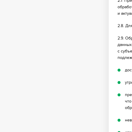
2.7. П
обрабо
и актуа
2.8. Д
2.9. О
данных
с субъ
подлеж
дос
утр
пре
что
обр
нев