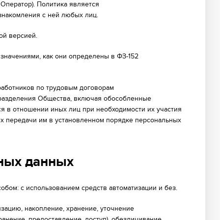
Оператор). Политика является
накомления с ней любых лиц.
ой версией.
 значениями, как они определены в ФЗ-152
 работников по трудовым договорам
одразделения Общества, включая обособленные
я в отношении иных лиц при необходимости их участия
ях передачи им в установленном порядке персональных
ьных данных
обом: с использованием средств автоматизации и без.
изацию, накопление, хранение, уточнение
ранение, предоставление, доступ), обезличивание,