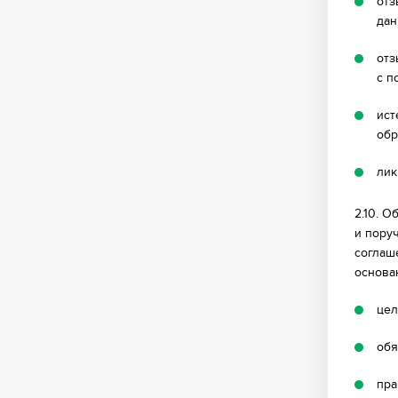
отз
дан
отз
с п
ист
обр
лик
2.10. 
и пору
соглаш
основан
цел
обя
пра