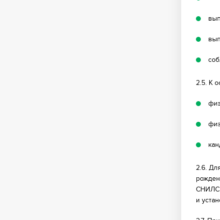
вып
вып
соб
2.5. К
физ
физ
кан
2.6. Дл
рожден
СНИЛС,
и уста