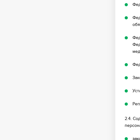
Фед
Фед
обя
Фед
Фед
мед
Фед
Зак
Уст
Рег
2.4. С
персон
зак