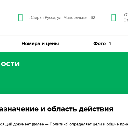
+7
г. Старая Русса, ул. Минеральная, 62
От
Номера и цены
Фото
ости
Назначение и область действия
астоящий документ (далее — Политика) определяет цели и общие пр