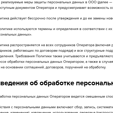
е реализуемые меры защиты персональных данных в ООО (далее — 
ступным документом Оператора и предусматривает возможность оз
олитика действует бессрочно после утверждения и до ее замены нов
 Политике используются термины и определения в соответствии с их
сональных данных».
олитика распространяется на всех сотрудников Оператора (включая
удников, работающих по договорам подряда) и все структурные п
деления. Требования Политики также учитываются и предъявляютс
ессе обработки персональных данных Оператором, а также в случа
 на основании соглашений, договоров, поручений на обработку.
Сведения об обработке персонал
бработка персональных данных Оператором ведется смешанным спос
ействия с персональными данными включают сбор, запись, системат
ление, изменение), извлечение, использование, передача (распрост