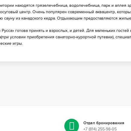
ритории находятся грязелечебница, водолечебница, парк и аллея з
досуговый центр. Очень популярен современный аквацентр, которы
ю сауну из канадского кедра. Отдыхающим предоставляются жилые
я Русса» готова принять и взрослых, и детей. Для маленьких госте
а(при условии приобретения санаторно-курортной путевки), специал
ческие игры.
Отдел бронирования
+7 (814) 255-98-05