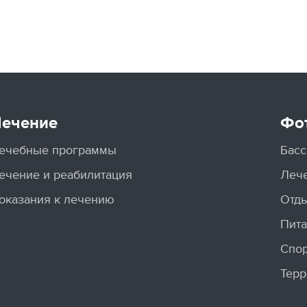
ечение
Фо
ечебные программы
Басс
ечение и реабилитация
Леч
оказания к лечению
Отды
Пит
Спо
Терр