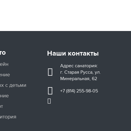
то
Наши контакты
ейн
Адрес санатория:
г. Старая Русса, ул.
ение
Минеральная, 62
х с детьми
+7 (814) 255-98-05
ание
рт
итория