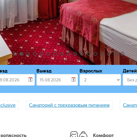
езд
Выезд
Взрослых
Детей
nclusive
Санаторий с трехразовым питанием
Санат
езопасность
Комфорт