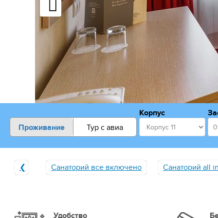
Корпус
За
Проживание
Тур с авиа
❮
Санаторий все включено
Санаторий all i
Удобство
Б