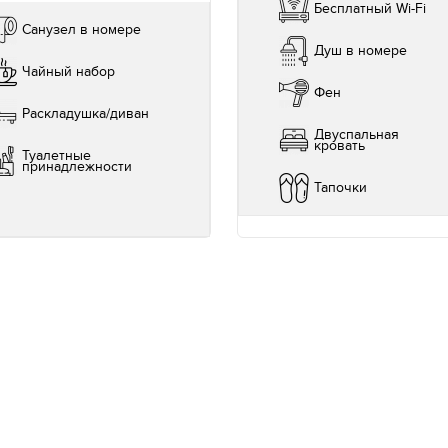
Бесплатный Wi-Fi
Санузел в номере
Душ в номере
Чайный набор
Фен
Раскладушка/диван
Двуспальная
кровать
Туалетные
принадлежности
Тапочки