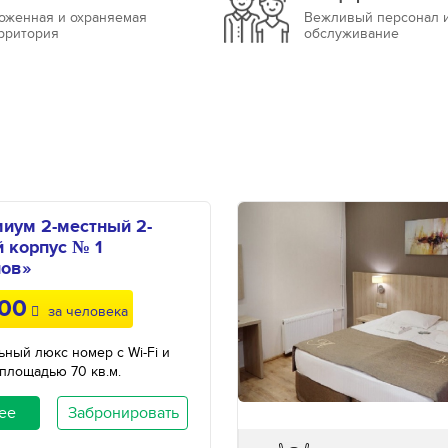
оженная и охраняемая
Вежливый персонал 
рритория
обслуживание
иум 2-местный 2-
 корпус № 1
нов»
600
за человека
ный люкс номер с Wi-Fi и
площадью 70 кв.м.
ее
Забронировать