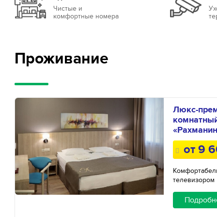
Чистые и
Ух
комфортные номера
те
Проживание
Люкс-прем
комнатный
«Рахмани
от 9 
Комфортабель
телевизором 
Подробн