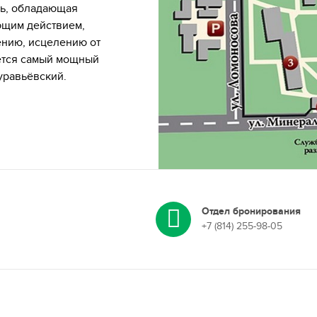
зь, обладающая
ющим действием,
ению, исцелению от
ется самый мощный
уравьёвский.
Отдел бронирования
+7 (814) 255-98-05